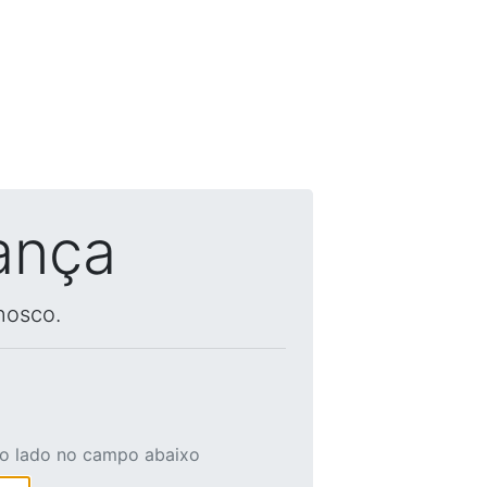
ança
nosco.
ao lado no campo abaixo