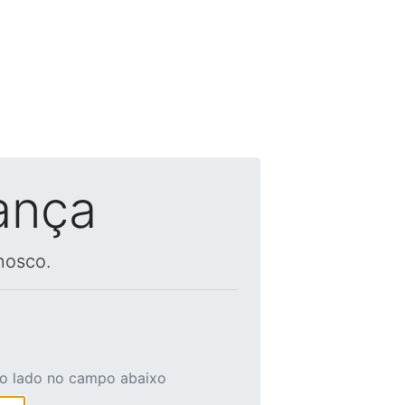
ança
nosco.
ao lado no campo abaixo